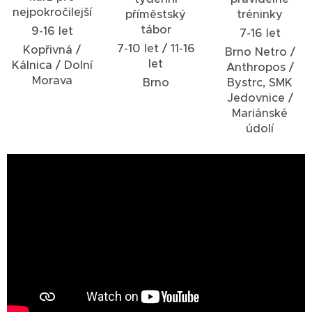
nejpokročilejší
příměstský
tréninky
tábor
9-16 let
7-16 let
7-10 let / 11-16
Kopřivná /
Brno Netro /
let
Kálnica / Dolní
Anthropos /
Morava
Brno
Bystrc, SMK
Jedovnice /
Mariánské
údolí