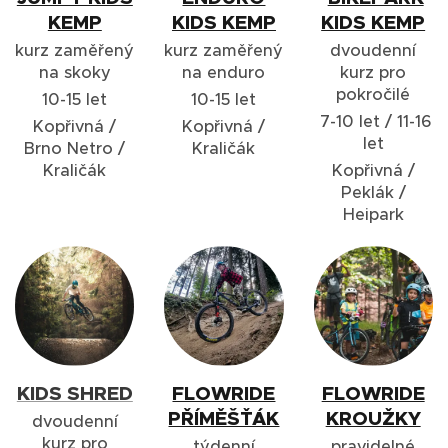
KEMP
KIDS KEMP
KIDS KEMP
kurz zaměřený
kurz zaměřený
dvoudenní
na skoky
na enduro
kurz pro
pokročilé
10-15 let
10-15 let
7-10 let / 11-16
Kopřivná /
Kopřivná /
let
Brno Netro /
Kraličák
Kraličák
Kopřivná /
Peklák /
Heipark
KIDS SHRED
FLOWRIDE
FLOWRIDE
PŘÍMĚŠŤÁK
KROUŽKY
dvoudenní
kurz pro
týdenní
pravidelné