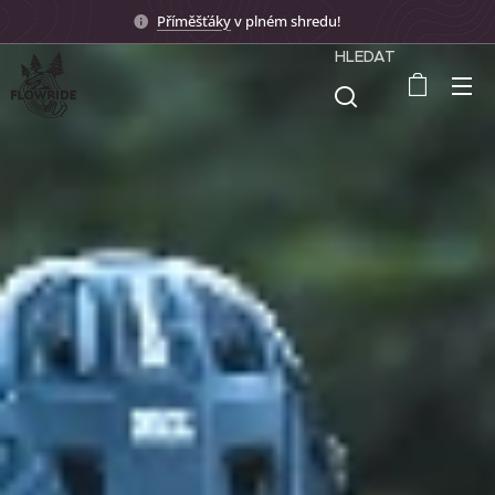
Příměšťáky
v plném shredu! 🤟🏼
HLEDAT