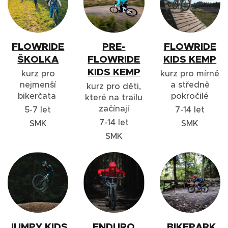
FLOWRIDE
PRE-
FLOWRIDE
ŠKOLKA
FLOWRIDE
KIDS KEMP
KIDS KEMP
kurz pro
kurz pro mírně
nejmenší
a středně
kurz pro děti,
bikerčata
pokročilé
které na trailu
začínají
5-7 let
7-14 let
7-14 let
SMK
SMK
SMK
JUMPY KIDS
ENDURO
BIKEPARK