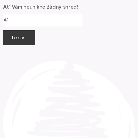
Ať Vám neunikne žádný shred!
To chci!