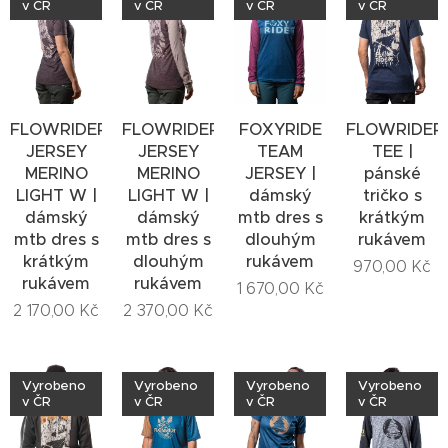
v ČR
v ČR
v ČR
v ČR
FLOWRIDERS
FLOWRIDERS
FOXYRIDE
FLOWRIDER
JERSEY
JERSEY
TEAM
TEE |
MERINO
MERINO
JERSEY |
pánské
LIGHT W |
LIGHT W |
dámský
tričko s
dámský
dámský
mtb dres s
krátkým
mtb dres s
mtb dres s
dlouhým
rukávem
krátkým
dlouhým
rukávem
970,00
Kč
rukávem
rukávem
1 670,00
Kč
2 170,00
Kč
2 370,00
Kč
Vyrobeno
Vyrobeno
Vyrobeno
Vyrobeno
v ČR
v ČR
v ČR
v ČR