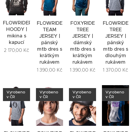
FLOWRIDERS
FLOWRIDE
FOXYRIDE
FLOWRIDE
HOODY |
TEAM
TREE
TREE
mikina s
JERSEY |
JERSEY |
JERSEY |
kapucí
pánský
dámský
pánský
mtb dres s
mtb dres s
mtb dres s
2 170,00
Kč
krátkým
krátkým
dlouhým
rukávem
rukávem
rukávem
1 390,00
Kč
1 390,00
Kč
1 370,00
Kč
Vyrobeno
Vyrobeno
Vyrobeno
Vyrobeno
v ČR
v ČR
v ČR
v ČR