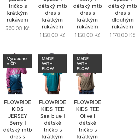
tričko s
dětský mtb
dětský mtb
dětský mtb
krátkým
dres s
dres s
dres s
rukávem
krátkým
krátkým
dlouhým
rukávem
rukávem
rukávem
560,00
Kč
1 150,00
Kč
1 150,00
Kč
1 170,00
Kč
Vyrobeno
MADE
MADE
v ČR
WITH
WITH
FLOW
FLOW
FLOWRIDE
FLOWRIDE
FLOWRIDE
KIDS
KIDS TEE
KIDS TEE
JERSEY
Sea blue |
Olive |
Berry |
dětské
dětské
dětský mtb
tričko s
tričko s
dres s
krátkým
krátkým