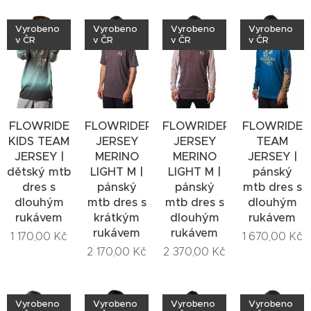
Vyrobeno
Vyrobeno
Vyrobeno
Vyrobeno
v ČR
v ČR
v ČR
v ČR
FLOWRIDE
FLOWRIDERS
FLOWRIDERS
FLOWRIDE
KIDS TEAM
JERSEY
JERSEY
TEAM
JERSEY |
MERINO
MERINO
JERSEY |
dětský mtb
LIGHT M |
LIGHT M |
pánský
dres s
pánský
pánský
mtb dres s
dlouhým
mtb dres s
mtb dres s
dlouhým
rukávem
krátkým
dlouhým
rukávem
rukávem
rukávem
1 170,00
Kč
1 670,00
Kč
2 170,00
Kč
2 370,00
Kč
Vyrobeno
Vyrobeno
Vyrobeno
Vyrobeno