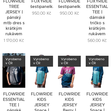
FLOWRIDE
FOXYRIDE
FLOWRIDE
FOXYRIDE
TREE
šestipanelka
šestipanelka
ESSENTIAL
JERSEY |
TEE |
950,00
Kč
950,00
Kč
pánský
dámské
mtb dres s
tričko s
krátkým
krátkým
rukávem
rukávem
1 170,00
Kč
560,00
Kč
Vyrobeno
Vyrobeno
Vyrobeno
Vyrobeno
v ČR
v ČR
v ČR
v ČR
FLOWRIDE
FLOWRIDE
FLOWRIDE
FLOWRIDE
ESSENTIAL
KIDS
KIDS
KIDS
TEE |
JERSEY
JERSEY
JERSEY
pánské
Space |
Berry |
Space |