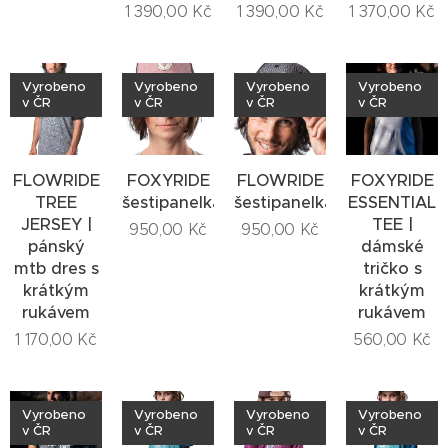
1 390,00
Kč
1 390,00
Kč
1 370,00
Kč
Vyrobeno
Vyrobeno
Vyrobeno
Vyrobeno
v ČR
v ČR
v ČR
v ČR
FLOWRIDE
FOXYRIDE
FLOWRIDE
FOXYRIDE
TREE
šestipanelka
šestipanelka
ESSENTIAL
JERSEY |
TEE |
950,00
Kč
950,00
Kč
pánský
dámské
mtb dres s
tričko s
krátkým
krátkým
rukávem
rukávem
1 170,00
Kč
560,00
Kč
Vyrobeno
Vyrobeno
Vyrobeno
Vyrobeno
v ČR
v ČR
v ČR
v ČR