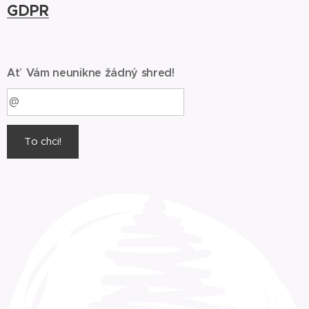
GDPR
Ať Vám neunikne žádný shred!
To chci!