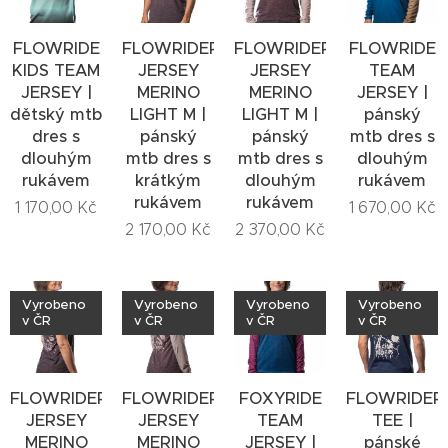
FLOWRIDE
FLOWRIDERS
FLOWRIDERS
FLOWRIDE
KIDS TEAM
JERSEY
JERSEY
TEAM
JERSEY |
MERINO
MERINO
JERSEY |
dětský mtb
LIGHT M |
LIGHT M |
pánský
dres s
pánský
pánský
mtb dres s
dlouhým
mtb dres s
mtb dres s
dlouhým
rukávem
krátkým
dlouhým
rukávem
rukávem
rukávem
1 170,00
Kč
1 670,00
Kč
2 170,00
Kč
2 370,00
Kč
Vyrobeno
Vyrobeno
Vyrobeno
Vyrobeno
v ČR
v ČR
v ČR
v ČR
FLOWRIDERS
FLOWRIDERS
FOXYRIDE
FLOWRIDER
JERSEY
JERSEY
TEAM
TEE |
MERINO
MERINO
JERSEY |
pánské