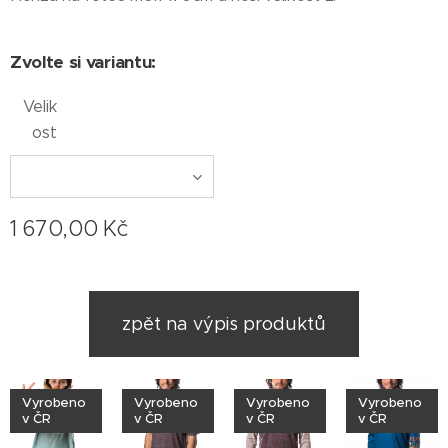
Zvolte si variantu:
Velik
ost
1 670,00
Kč
zpět na výpis produktů
Vyrobeno
Vyrobeno
Vyrobeno
Vyrobeno
v ČR
v ČR
v ČR
v ČR