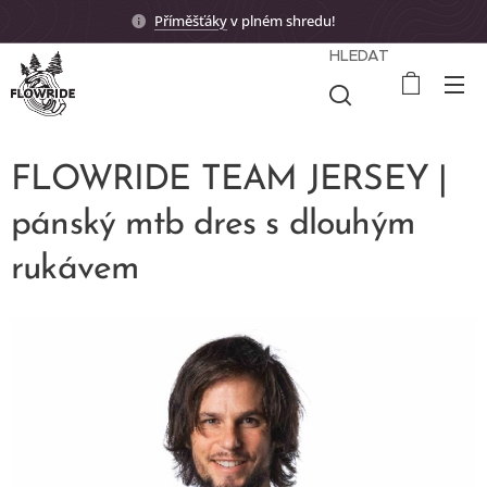
Příměšťáky
v plném shredu! 🤟🏼
HLEDAT
FLOWRIDE TEAM JERSEY |
pánský mtb dres s dlouhým
rukávem