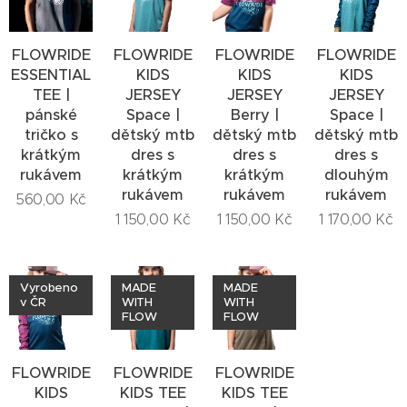
FLOWRIDE
FLOWRIDE
FLOWRIDE
FLOWRIDE
ESSENTIAL
KIDS
KIDS
KIDS
TEE |
JERSEY
JERSEY
JERSEY
pánské
Space |
Berry |
Space |
tričko s
dětský mtb
dětský mtb
dětský mtb
krátkým
dres s
dres s
dres s
rukávem
krátkým
krátkým
dlouhým
rukávem
rukávem
rukávem
560,00
Kč
1 150,00
Kč
1 150,00
Kč
1 170,00
Kč
Vyrobeno
MADE
MADE
v ČR
WITH
WITH
FLOW
FLOW
FLOWRIDE
FLOWRIDE
FLOWRIDE
KIDS
KIDS TEE
KIDS TEE