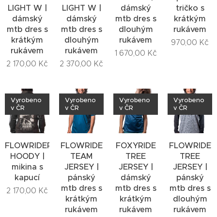
LIGHT W |
LIGHT W |
dámský
tričko s
dámský
dámský
mtb dres s
krátkým
mtb dres s
mtb dres s
dlouhým
rukávem
krátkým
dlouhým
rukávem
970,00
Kč
rukávem
rukávem
1 670,00
Kč
2 170,00
Kč
2 370,00
Kč
Vyrobeno
Vyrobeno
Vyrobeno
Vyrobeno
v ČR
v ČR
v ČR
v ČR
FLOWRIDERS
FLOWRIDE
FOXYRIDE
FLOWRIDE
HOODY |
TEAM
TREE
TREE
mikina s
JERSEY |
JERSEY |
JERSEY |
kapucí
pánský
dámský
pánský
mtb dres s
mtb dres s
mtb dres s
2 170,00
Kč
krátkým
krátkým
dlouhým
rukávem
rukávem
rukávem