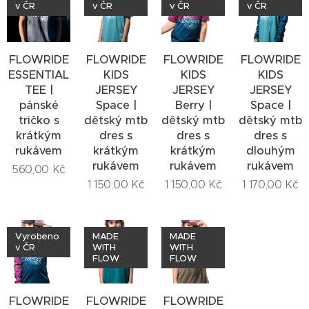
v ČR
v ČR
v ČR
v ČR
FLOWRIDE
FLOWRIDE
FLOWRIDE
FLOWRIDE
ESSENTIAL
KIDS
KIDS
KIDS
TEE |
JERSEY
JERSEY
JERSEY
pánské
Space |
Berry |
Space |
tričko s
dětský mtb
dětský mtb
dětský mtb
krátkým
dres s
dres s
dres s
rukávem
krátkým
krátkým
dlouhým
rukávem
rukávem
rukávem
560,00
Kč
1 150,00
Kč
1 150,00
Kč
1 170,00
Kč
Vyrobeno
MADE
MADE
v ČR
WITH
WITH
FLOW
FLOW
FLOWRIDE
FLOWRIDE
FLOWRIDE