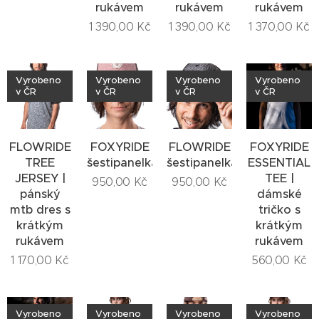
rukávem
rukávem
rukávem
1 390,00
Kč
1 390,00
Kč
1 370,00
Kč
Vyrobeno
Vyrobeno
Vyrobeno
Vyrobeno
v ČR
v ČR
v ČR
v ČR
FLOWRIDE
FOXYRIDE
FLOWRIDE
FOXYRIDE
TREE
šestipanelka
šestipanelka
ESSENTIAL
JERSEY |
TEE |
950,00
Kč
950,00
Kč
pánský
dámské
mtb dres s
tričko s
krátkým
krátkým
rukávem
rukávem
1 170,00
Kč
560,00
Kč
Vyrobeno
Vyrobeno
Vyrobeno
Vyrobeno