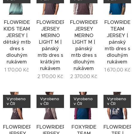
FLOWRIDE
FLOWRIDERS
FLOWRIDERS
FLOWRIDE
KIDS TEAM
JERSEY
JERSEY
TEAM
JERSEY |
MERINO
MERINO
JERSEY |
dětský mtb
LIGHT M |
LIGHT M |
pánský
dres s
pánský
pánský
mtb dres s
dlouhým
mtb dres s
mtb dres s
dlouhým
rukávem
krátkým
dlouhým
rukávem
rukávem
rukávem
1 170,00
Kč
1 670,00
Kč
2 170,00
Kč
2 370,00
Kč
Vyrobeno
Vyrobeno
Vyrobeno
Vyrobeno
v ČR
v ČR
v ČR
v ČR
FLOWRIDERS
FLOWRIDERS
FOXYRIDE
FLOWRIDER
JERSEY
JERSEY
TEAM
TEE |