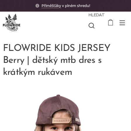
Příměšťáky
v plném shredu! 🤟🏼
HLEDAT
FLOWRIDE KIDS JERSEY
Berry | dětský mtb dres s
krátkým rukávem