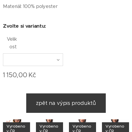
Materiál: 100% polyester
Zvolte si variantu:
Velik
ost
1 150,00
Kč
zpět na výpis produktů
Vyrobeno
Vyrobeno
Vyrobeno
Vyrobeno
v ČR
v ČR
v ČR
v ČR