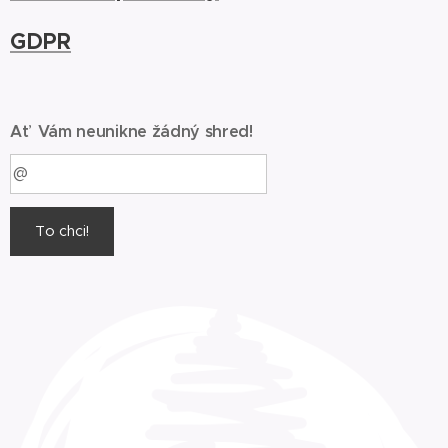
GDPR
Ať Vám neunikne žádný shred!
To chci!