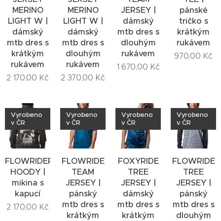
MERINO
MERINO
JERSEY |
pánské
LIGHT W |
LIGHT W |
dámský
tričko s
dámský
dámský
mtb dres s
krátkým
mtb dres s
mtb dres s
dlouhým
rukávem
krátkým
dlouhým
rukávem
970,00
Kč
rukávem
rukávem
1 670,00
Kč
2 170,00
Kč
2 370,00
Kč
Vyrobeno
Vyrobeno
Vyrobeno
Vyrobeno
v ČR
v ČR
v ČR
v ČR
FLOWRIDERS
FLOWRIDE
FOXYRIDE
FLOWRIDE
HOODY |
TEAM
TREE
TREE
mikina s
JERSEY |
JERSEY |
JERSEY |
kapucí
pánský
dámský
pánský
mtb dres s
mtb dres s
mtb dres s
2 170,00
Kč
krátkým
krátkým
dlouhým