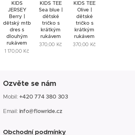
KIDS
KIDS TEE
KIDS TEE
JERSEY
Sea blue |
Olive |
Berry |
dětské
dětské
dětský mtb
tričko s
tričko s
dres s
krátkým
krátkým
dlouhým
rukávem
rukávem
rukávem
370,00
Kč
370,00
Kč
1 170,00
Kč
Ozvěte se nám
+420 774 380 303
Mobil:
info@flowride.cz
Email:
Obchodní podmínky