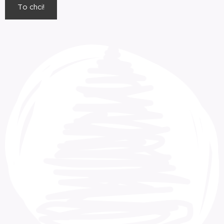
To chci!