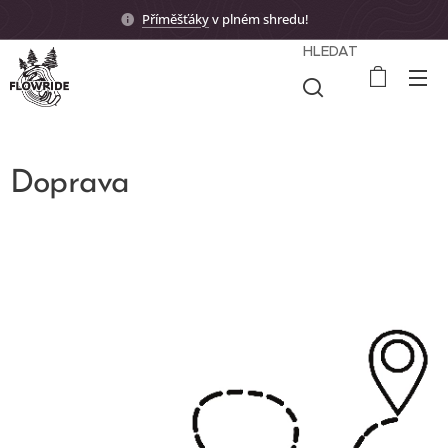
Příměšťáky
v plném shredu! 🤟🏼
HLEDAT
Doprava