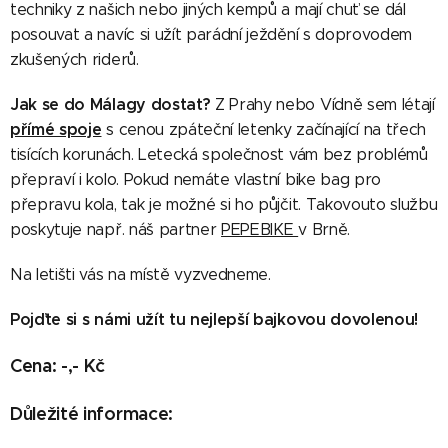
techniky z našich nebo jiných kempů a mají chuť se dál
posouvat a navíc si užít parádní ježdění s doprovodem
zkušených riderů.
Jak se do Málagy dostat?
Z Prahy nebo Vídně sem létají
přímé spoje
s cenou zpáteční letenky začínající na třech
tisících korunách. Letecká společnost vám bez problémů
přepraví i kolo. Pokud nemáte vlastní bike bag pro
přepravu kola, tak je možné si ho půjčit. Takovouto službu
poskytuje např. náš partner
PEPEBIKE
v Brně.
Na letišti vás na místě vyzvedneme.
Pojďte si s námi užít tu nejlepší bajkovou dovolenou!
Cena: -,- Kč
Důležité informace: