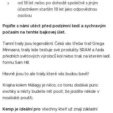
od 18 let nebo po dohodě společně s jiným
účastníkem starším 18 let jako odpovědnou
osobou
Pojďte s námi utéct před podzimní šedí a sychravým
počasím na tenhle bajkovej úlet.
Tamní traily jsou legendární. Čeká vás třeba trať Grega
Minnaara, traily kde testuje své produkty SRAM a řada
předních světových výrobců kol nebo trail, na kterém ladí
formu Sam Hill.
Hlavně jsou to ale traily, které vás budou bavit!
Krajina kolem Málagy je něco, co tomu dodává punc
exotiky a místy budete mít pocit, že jezdíte někde v
moabské poušti.
Kemp je ideální pro
všechny, kteří už znají základní