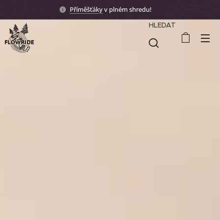
Příměšťáky
v plném shredu! 🤟🏼
HLEDAT