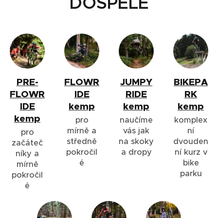
DOSPĚLÉ
PRE-
FLOWR
JUMPY
BIKEPA
FLOWR
IDE
RIDE
RK
IDE
kemp
kemp
kemp
kemp
pro
naučíme
komplex
mírně a
vás jak
ní
pro
středně
na skoky
dvouden
začáteč
pokročil
a dropy
ní kurz v
níky a
é
bike
mírně
parku
pokročil
é