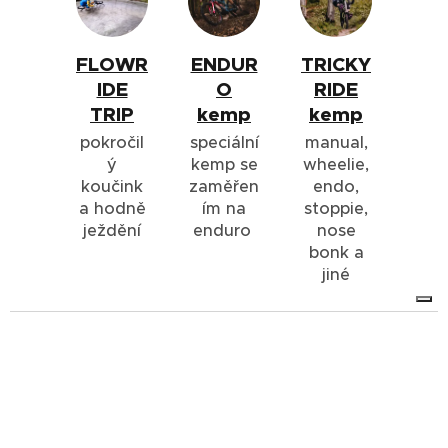
FLOWR
ENDUR
TRICKY
IDE
O
RIDE
TRIP
kemp
kemp
pokročil
speciální
manual,
ý
kemp se
wheelie,
koučink
zaměřen
endo,
a hodně
ím na
stoppie,
ježdění
enduro
nose
bonk a
jiné
KEMPY JEN PRO ŽENY