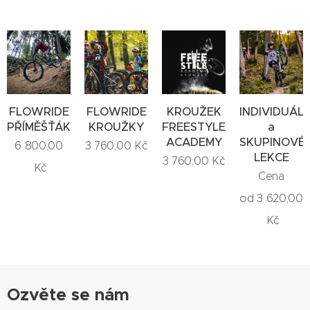
FLOWRIDE
FLOWRIDE
KROUŽEK
INDIVIDUÁLN
PŘÍMĚŠŤÁK
KROUŽKY
FREESTYLE
a
ACADEMY
SKUPINOVÉ
6 800,00
3 760,00
Kč
LEKCE
3 760,00
Kč
Kč
Cena
od
3 620,00
Kč
Ozvěte se nám