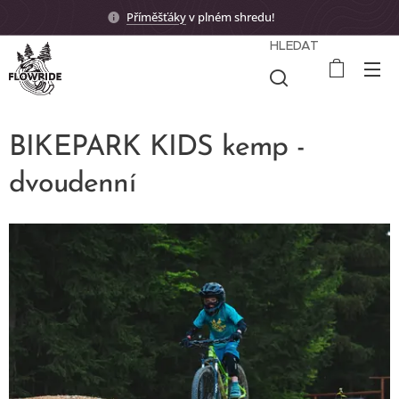
Příměšťáky
v plném shredu! 🤟🏼
HLEDAT
BIKEPARK KIDS kemp -
dvoudenní