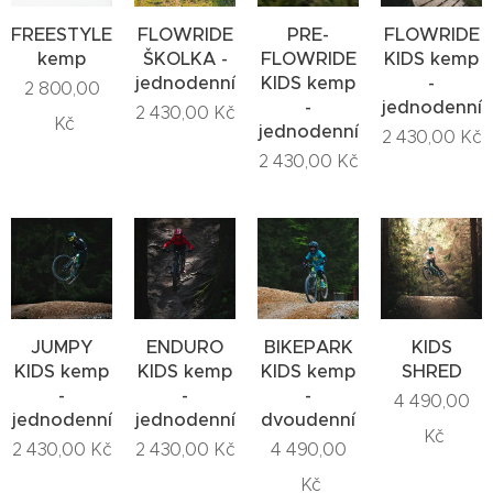
FREESTYLE
FLOWRIDE
PRE-
FLOWRIDE
kemp
ŠKOLKA -
FLOWRIDE
KIDS kemp
jednodenní
KIDS kemp
-
2 800,00
-
jednodenní
2 430,00
Kč
Kč
jednodenní
2 430,00
Kč
2 430,00
Kč
JUMPY
ENDURO
BIKEPARK
KIDS
KIDS kemp
KIDS kemp
KIDS kemp
SHRED
-
-
-
4 490,00
jednodenní
jednodenní
dvoudenní
Kč
2 430,00
Kč
2 430,00
Kč
4 490,00
Kč