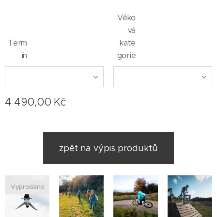
Věko
vá
Term
kate
ín
gorie
4 490,00
Kč
zpět na výpis produktů
Vyprodáno