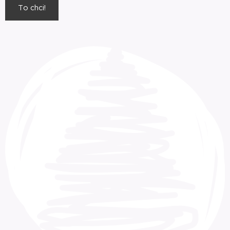
To chci!