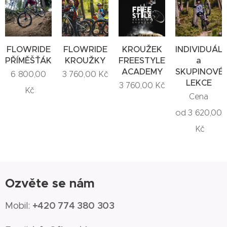
FLOWRIDE
FLOWRIDE
KROUŽEK
INDIVIDUÁLN
PŘÍMĚŠŤÁK
KROUŽKY
FREESTYLE
a
ACADEMY
SKUPINOVÉ
6 800,00
3 760,00
Kč
LEKCE
3 760,00
Kč
Kč
Cena
od
3 620,00
Kč
Ozvěte se nám
+420 774 380 303
Mobil: