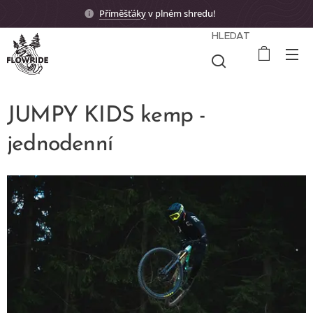
Příměšťáky
v plném shredu! 🤟🏼
HLEDAT
JUMPY KIDS kemp -
jednodenní